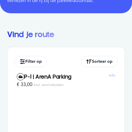
verliezen in de rij bij de parkeerautomaat.
Vind je route
Filter op
Sorteer op
Info
P-1 | ArenA Parking
€ 33,00
excl. servicekosten