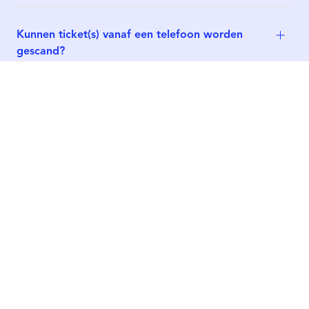
Kunnen ticket(s) vanaf een telefoon worden
gescand?
Tickets geboekt voor verkeerde dag, wat nu?
Help, mijn vraag staat hier niet tussen!
Ticket kwijt of geen e-mailbevestiging
ontvangen?
Parkeerticket gekocht, hoe werkt het op
locatie?