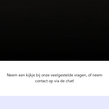
Neem een kijkje bij onze veelgestelde vragen, of neem
contact op via de chat!