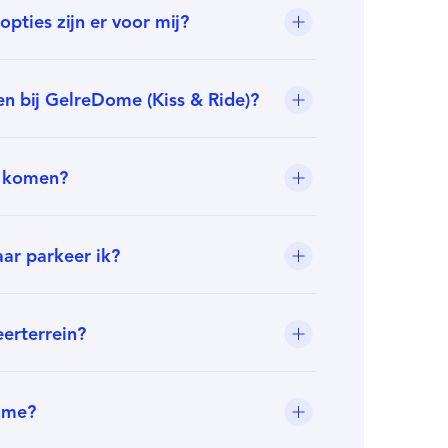
pties zijn er voor mij?
n bij GelreDome (Kiss & Ride)?
e komen?
ar parkeer ik?
eerterrein?
Dome?