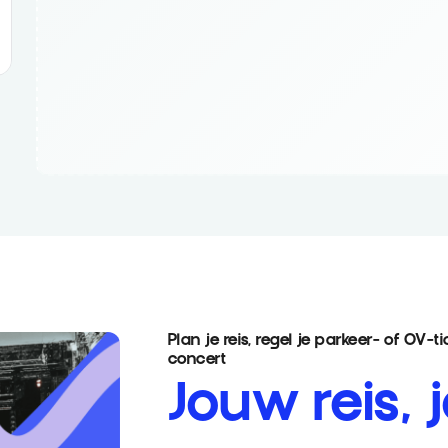
Plan je reis, regel je parkeer- of OV-t
concert
Jouw reis,