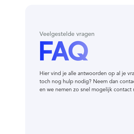
touringcar, gebruik i.c.m. andere voertuigen
geeft geen recht op toegang.
Info
P-Mindervaliden
€ 27,50
Veelgestelde vragen
excl. servicekosten
Alleen geldig i.c.m. blauwe
FAQ
gehandicaptenparkeerkaart
Hier vind je alle antwoorden op al je v
toch nog hulp nodig? Neem dan conta
en we nemen zo snel mogelijk contact 