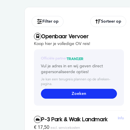
Filter op
Sorteer op
Openbaar Vervoer
Koop hier je volledige OV reis!
Officiële partner
Vul je adres in en wij geven direct
gepersonaliseerde opties!
Je kan een terugreis plannen op de afreken-
pagina.
Zoeken
Info
P-3 Park & Walk Landmark
€ 17,50
excl. servicekosten