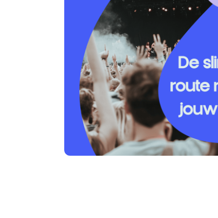
P-1 GelreDome
€ 27,50
excl. servicekosten
Prijs op locatie €35,00 | Parkeren vanaf 13.00 uur
Info
P-6 Park & Shuttle Papendal
€ 12,50
excl. servicekosten
Prijs op locatie €20,00 | Parkeren vanaf 14.00 uur
Info
P-9 Park & Walk Gelderse
Poort
€ 17,50
excl. servicekosten
Prijs op locatie €22.50 | Parkeren vanaf 15.00 uur
Info
P-Touringcar Parkeren
€ 50,00
excl. servicekosten
Deze parkeerkaart is uitsluitend geldig i.c.m. een