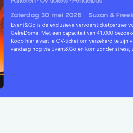
Parkeren • OV tickets • Pendelbus
Zaterdag 30 mei 2026
Suzan & Free
Event&Go is de exclusieve vervoersticketpartner v
GelreDome. Met een capaciteit van 41.000 bezoeke
Koop hier alvast je OV-ticket om verzekerd te zijn v
vandaag nog via Event&Go en kom zonder stress, 