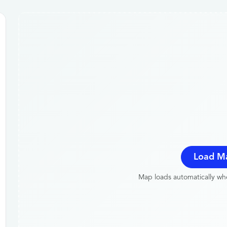
Load M
Map loads automatically whe