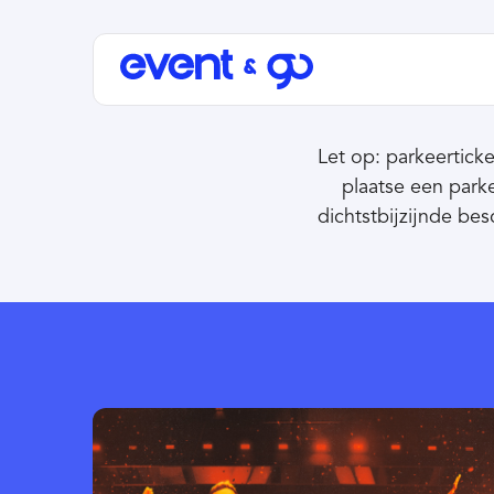
Let op: parkeerticke
plaatse een park
dichtstbijzijnde be