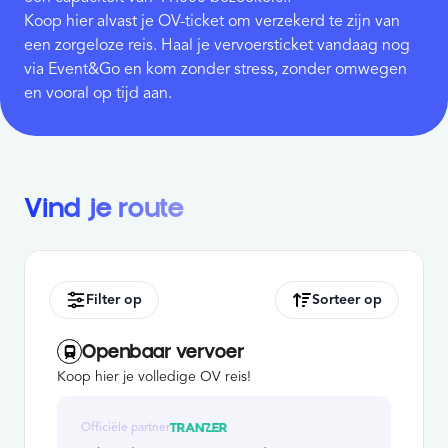
Koop hier alvast je OV-ticket om verzekerd te zijn van
een zorgeloze reis. Haal je vervoersticket vandaag nog
via Event&Go en kom zonder stress, zonder omwegen
en vooral op tijd aan.
Vind je route
Filter op
Sorteer op
Openbaar vervoer
Koop hier je volledige OV reis!
Officiële partner