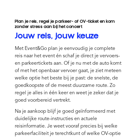
Prijs op locatie €20,00 | Parkeren vanaf 09.00 uur
Plan je reis, regel je parkeer- of OV-ticket en kom
Info
P-Touringcar Parkeren
zonder stress aan bij het concert
€ 50,00
Jouw reis, jouw keuze
excl. servicekosten
Deze parkeerkaart is uitsluitend geldig i.c.m. een
Met Event&Go plan je eenvoudig je complete
touringcar, gebruik i.c.m. andere voertuigen geeft
reis naar het event én schaf je direct je vervoers-
geen recht op toegang.
en parkeertickets aan. Of je nu met de auto komt
of met het openbaar vervoer gaat, je ziet meteen
Info
P-Mindervaliden
welke optie het beste bij je past: de snelste, de
€ 27,50
excl. servicekosten
goedkoopste of de meest duurzame route. Zo
Alleen geldig i.c.m. blauwe
regel je alles in één keer en weet je zeker dat je
gehandicaptenparkeerkaart
goed voorbereid vertrekt.
Na je aankoop blijf je goed geïnformeerd met
duidelijke route-instructies en actuele
reisinformatie. Je weet vooraf precies bij welke
parkeerfaciliteit je terechtkunt of welke OV-optie