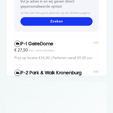
Vul je adres in en wij geven direct
gepersonaliseerde opties!
Je kan een terugreis plannen op de afreken-pagina.
Zoeken
Info
P-1 GelreDome
€ 27,50
excl. servicekosten
Prijs op locatie €35,00 | Parkeren vanaf 09.00 uur
Info
P-2 Park & Walk Kronenburg
€ 20,00
excl. servicekosten
Prijs op locatie €27,50 | Parkeren vanaf 10.00 uur
Info
P-3 Park & Walk Landmark
€ 17,50
excl. servicekosten