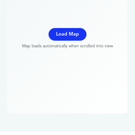
Prijs op locatie €22.50 | Parkeren vanaf 10.00 uur
Info
P-5 Park & Shuttle Rijkerswoerd
€ 15,00
excl. servicekosten
Load Map
Prijs op locatie €22.50 | Parkeren vanaf 09.00 uur
Map loads automatically when scrolled into view
Info
P-6 Park & Shuttle Papendal
€ 12,50
excl. servicekosten
Prijs op locatie €20,00 | Parkeren vanaf 09.00 uur
Info
P-9 Park & walk Gelderse Poort
€ 17,50
excl. servicekosten
Prijs op locatie €22.50 | Parkeren vanaf 09.00 uur
Info
P-11 Park & Shuttle Zuiderveld
€ 12,50
excl. servicekosten