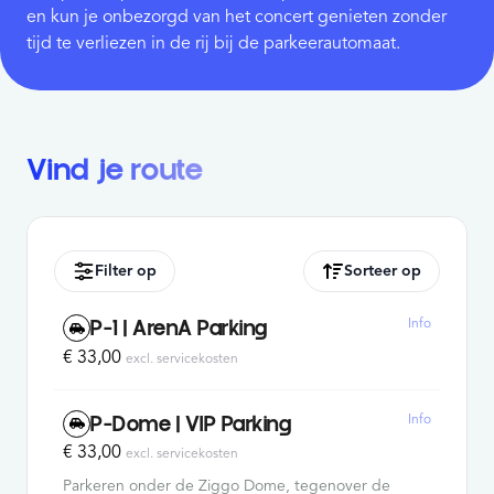
en kun je onbezorgd van het concert genieten zonder
tijd te verliezen in de rij bij de parkeerautomaat.
Vind je route
Filter op
Sorteer op
Info
P-1 | ArenA Parking
€ 33,00
excl. servicekosten
Info
P-Dome | VIP Parking
€ 33,00
excl. servicekosten
Parkeren onder de Ziggo Dome, tegenover de