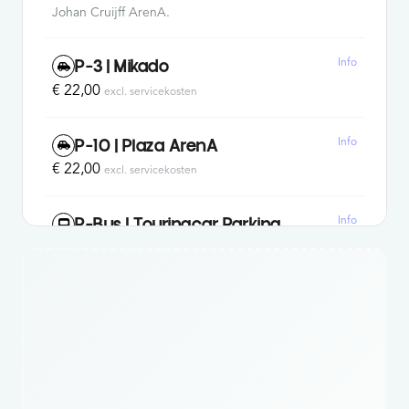
Johan Cruijff ArenA.
Info
P-3 | Mikado
€ 22,00
excl. servicekosten
Info
P-10 | Plaza ArenA
€ 22,00
excl. servicekosten
Info
P-Bus | Touringcar Parking
€ 65,00
excl. servicekosten