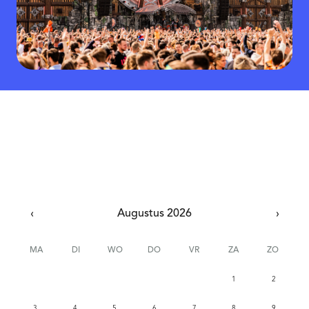
‹
Augustus 2026
›
MA
DI
WO
DO
VR
ZA
ZO
1
2
3
4
5
6
7
8
9