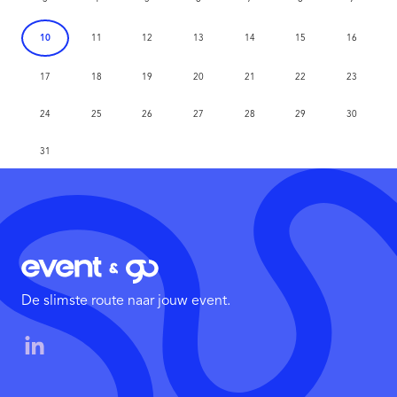
10
11
12
13
14
15
16
17
18
19
20
21
22
23
24
25
26
27
28
29
30
31
De slimste route naar jouw event.