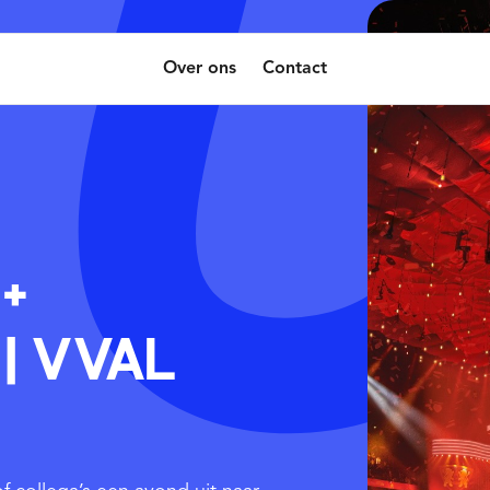
Over ons
Contact
+
 | VVAL