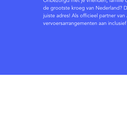
Onbezorgd met je vrienden, familie o
de grootste kroeg van Nederland? Da
juiste adres! Als officieel partner va
vervoersarrangementen aan inclusief 