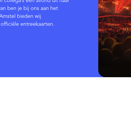
f collega’s een avond uit naar
n ben je bij ons aan het
n Amstel bieden wij
officiële entreekaarten.