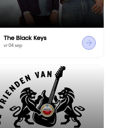
The Black Keys
Kuma
vr 04 sep
zo 06 s