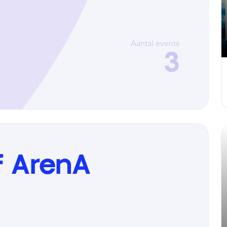
Aantal events
3
ff ArenA