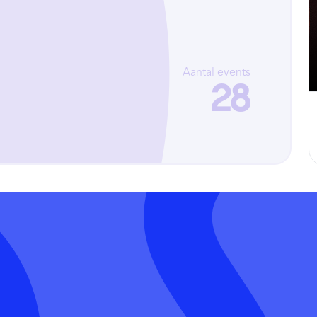
Aantal events
28