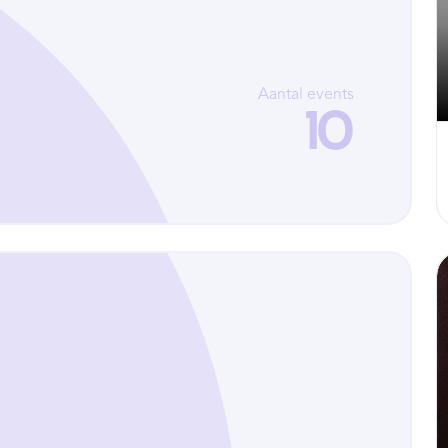
Aantal events
10