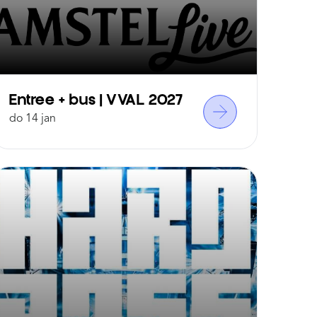
Entree + bus | VVAL 2027
Entre
do 14 jan
vr 15 ja