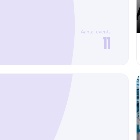
Aantal events
11