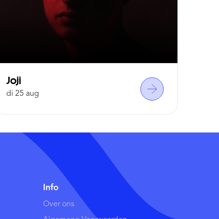
Joji
Roxy 
di 25 aug
do 03 s
Info
Over ons