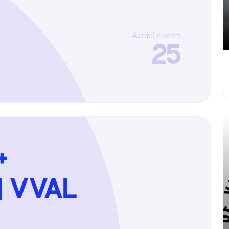
Aantal events
25
+
 | VVAL